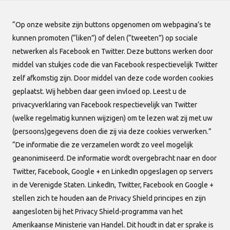
“Op onze website zijn buttons opgenomen om webpagina’s te
kunnen promoten (“liken”) of delen (“tweeten”) op sociale
netwerken als Facebook en Twitter. Deze buttons werken door
middel van stukjes code die van Facebook respectievelijk Twitter
Dames Sport 2
zelf afkomstig zijn. Door middel van deze code worden cookies
geplaatst. Wij hebben daar geen invloed op. Leest u de
Wedstrijdschema
privacyverklaring van Facebook respectievelijk van Twitter
(welke regelmatig kunnen wijzigen) om te lezen wat zij met uw
(persoons)gegevens doen die zij via deze cookies verwerken.”
Teambegeleiders
“De informatie die ze verzamelen wordt zo veel mogelijk
(1)
geanonimiseerd. De informatie wordt overgebracht naar en door
Twitter, Facebook, Google + en LinkedIn opgeslagen op servers
Spelers (3)
in de Verenigde Staten. LinkedIn, Twitter, Facebook en Google +
stellen zich te houden aan de Privacy Shield principes en zijn
Training
aangesloten bij het Privacy Shield-programma van het
Amerikaanse Ministerie van Handel. Dit houdt in dat er sprake is