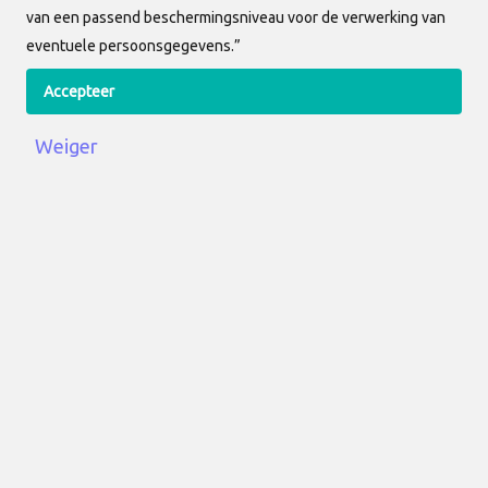
van een passend beschermingsniveau voor de verwerking van
eventuele persoonsgegevens.”
Accepteer
Contact informatie
Weiger
+31 (0)71 364 11 70
info@allunited.nl
KvK
: 27320922
BTW
: NL8195.87.850.B01
Bezoekadres
Keyserswey 31
2201 CW
Noordwijk
Download de Clubapp