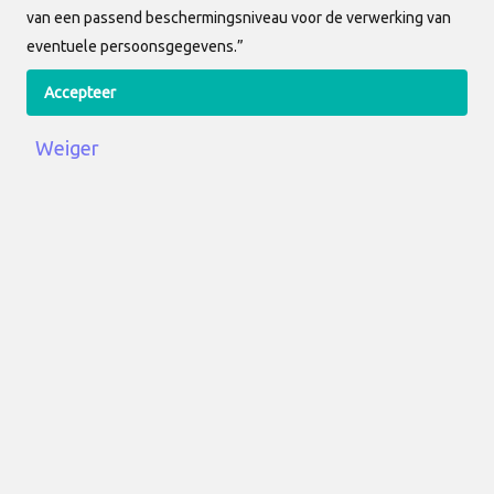
Kijk gerust rond in de demo-omgeving en
van een passend beschermingsniveau voor de verwerking van
het CMS-gedeelte; zodra je bent ingelogd
eventuele persoonsgegevens.”
als demo-relatie kun je artikelen
aanpassen, zowel direct op de website
Accepteer
als via de backoffice. Zo krijg je een
Weiger
eerste indruk van de vele mogelijkheden
die het systeem te bieden heeft.
Hoe pas je een artikel aan?
Je kunt op twee manieren artikelen
aanpassen: rechtstreeks via de pagina
zelf of via de backoffice. Op beide
manieren kun je eenvoudig een bestaand
artikel bewerken of een nieuw artikel
toevoegen.