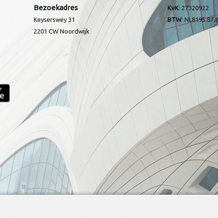
Bezoekadres
KvK
: 27320922
Keyserswey 31
BTW
: NL8195.87.
2201 CW
Noordwijk
Wij willen graag onze sponsoren bedanken