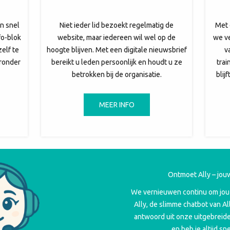
n snel
Niet ieder lid bezoekt regelmatig de
Met 
fo-blok
website, maar iedereen wil wel op de
we ve
zelf te
hoogte blijven. Met een digitale nieuwsbrief
v
eronder
bereikt u leden persoonlijk en houdt u ze
trai
betrokken bij de organisatie.
blij
MEER INFO
Ontmoet Ally – jou
We vernieuwen continu om jou 
Ally, de slimme chatbot van All
antwoord uit onze uitgebreide
en heb je altijd sne