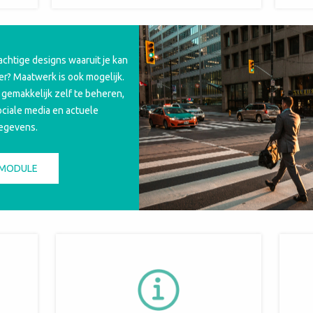
achtige designs waaruit je kan
er? Maatwerk is ook mogelijk.
gemakkelijk zelf te beheren,
sociale media en actuele
egevens.
 MODULE