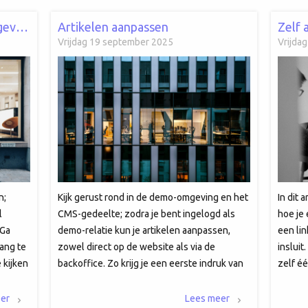
Hoe inloggen in de demo omgeving?
Artikelen aanpassen
Vrijdag 19 september 2025
Vrijda
n;
Kijk gerust rond in de demo-omgeving en het
In dit 
l
CMS-gedeelte; zodra je bent ingelogd als
hoe je
"Ga
demo-relatie kun je artikelen aanpassen,
een li
ang te
zowel direct op de website als via de
insluit
 kijken
backoffice. Zo krijg je een eerste indruk van
zelf éé
de vele mogelijkheden die het systeem te
Hierond
bieden heeft.
zodat 
er
Lees meer