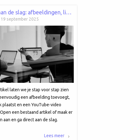
Zelf aan de slag: afbeeldingen, links en video’s in je artikel
g 19 september 2025
artikel laten we je stap voor stap zien
 eenvoudig een afbeelding toevoegt,
nk plaatst en een YouTube-video
. Open een bestaand artikel of maak er
n aan en ga direct aan de slag.
er vind je per onderdeel de uitleg
je zelf kunt experimenteren.
Lees meer