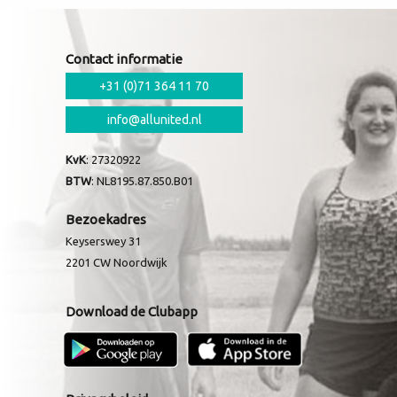
Contact informatie
+31 (0)71 364 11 70
info@allunited.nl
KvK
: 27320922
BTW
: NL8195.87.850.B01
Bezoekadres
Keyserswey 31
2201 CW
Noordwijk
Download de Clubapp