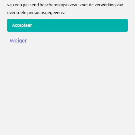
van een passend beschermingsniveau voor de verwerking van
Zonder structuur wordt een
eventuele persoonsgegevens.”
wedstrijdplanning al snel
Accepteer
onoverzichtelijk. AllUnited helpt je om
alles rondom wedstrijden te organiseren:
Weiger
van dagen en scheidsrechters tot
bardiensten en aanvullende informatie.
Hoe werkt het?
Het opzetten en beheren van het totale
wedstrijdschema verloopt in vier
eenvoudige stappen:
Stap 1: Aanmaken van
wedstrijddagen
Optie 1: Laad eenvoudig het