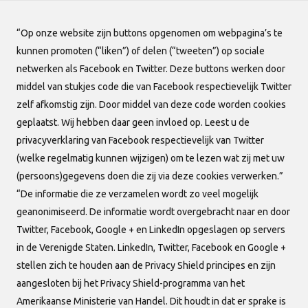
“Op onze website zijn buttons opgenomen om webpagina’s te
kunnen promoten (“liken”) of delen (“tweeten”) op sociale
netwerken als Facebook en Twitter. Deze buttons werken door
middel van stukjes code die van Facebook respectievelijk Twitter
Het beheren van het
zelf afkomstig zijn. Door middel van deze code worden cookies
wedstrijdschema
geplaatst. Wij hebben daar geen invloed op. Leest u de
Dinsdag 16 september 2025
privacyverklaring van Facebook respectievelijk van Twitter
(welke regelmatig kunnen wijzigen) om te lezen wat zij met uw
(persoons)gegevens doen die zij via deze cookies verwerken.”
“De informatie die ze verzamelen wordt zo veel mogelijk
geanonimiseerd. De informatie wordt overgebracht naar en door
Twitter, Facebook, Google + en LinkedIn opgeslagen op servers
in de Verenigde Staten. LinkedIn, Twitter, Facebook en Google +
stellen zich te houden aan de Privacy Shield principes en zijn
aangesloten bij het Privacy Shield-programma van het
Amerikaanse Ministerie van Handel. Dit houdt in dat er sprake is