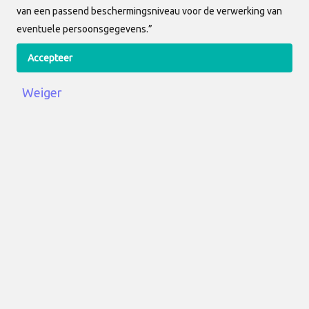
van een passend beschermingsniveau voor de verwerking van
eventuele persoonsgegevens.”
Accepteer
Tutorial video's
Overzicht
Weiger
Contact informatie
+31 (0)71 364 11 70
info@allunited.nl
KvK
: 27320922
BTW
: NL8195.87.850.B01
Bezoekadres