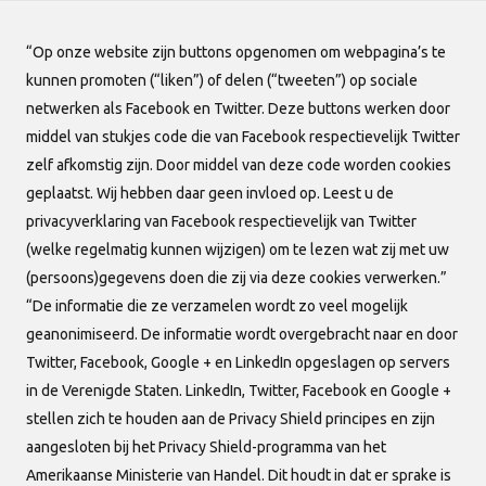
“Op onze website zijn buttons opgenomen om webpagina’s te
kunnen promoten (“liken”) of delen (“tweeten”) op sociale
netwerken als Facebook en Twitter. Deze buttons werken door
middel van stukjes code die van Facebook respectievelijk Twitter
Afbeelding binnen een artikel
zelf afkomstig zijn. Door middel van deze code worden cookies
tekst plaatsen en doorlinken
geplaatst. Wij hebben daar geen invloed op. Leest u de
privacyverklaring van Facebook respectievelijk van Twitter
Deze handleiding legt uit hoe je een
(welke regelmatig kunnen wijzigen) om te lezen wat zij met uw
afbeelding toevoegt, positioneert en van
(persoons)gegevens doen die zij via deze cookies verwerken.”
een link voorziet in je artikel.
“De informatie die ze verzamelen wordt zo veel mogelijk
geanonimiseerd. De informatie wordt overgebracht naar en door
Twitter, Facebook, Google + en LinkedIn opgeslagen op servers
in de Verenigde Staten. LinkedIn, Twitter, Facebook en Google +
stellen zich te houden aan de Privacy Shield principes en zijn
aangesloten bij het Privacy Shield-programma van het
Amerikaanse Ministerie van Handel. Dit houdt in dat er sprake is